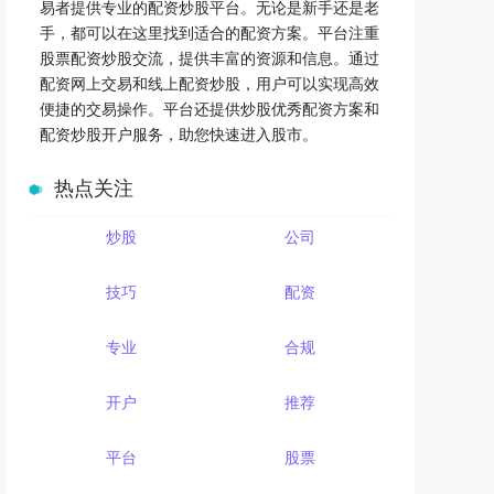
易者提供专业的配资炒股平台。无论是新手还是老
手，都可以在这里找到适合的配资方案。平台注重
股票配资炒股交流，提供丰富的资源和信息。通过
配资网上交易和线上配资炒股，用户可以实现高效
便捷的交易操作。平台还提供炒股优秀配资方案和
配资炒股开户服务，助您快速进入股市。
热点关注
炒股
公司
技巧
配资
专业
合规
开户
推荐
平台
股票