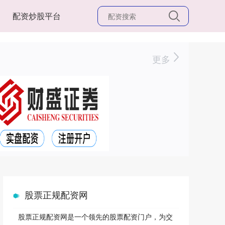
配资炒股平台
更多
股票正规配资网
股票正规配资网是一个领先的股票配资门户，为交