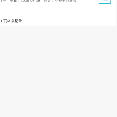
门户
更新：2026-06-29
作者：配资平台股票
 1 页/3 条记录